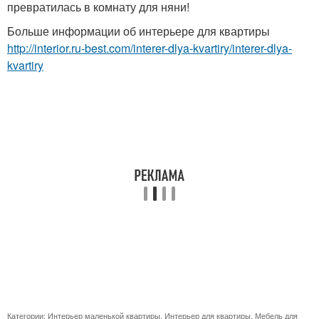
превратилась в комнату для няни!
Больше информации об интерьере для квартиры
http://interior.ru-best.com/interer-dlya-kvartiry/interer-dlya-
kvartiry
Категории:
Интерьер маленькой квартиры
,
Интерьер для квартиры
,
Мебель для