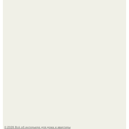
Двухкомнатная квартира в стиле сканди кинфолк и
мебелью 50-х годов в высотке на котельнической.
Кёнигсберг. Интерьер дома студенческого братства
"Германия".
© 2026 Всё об интерьере для дома и квартиры