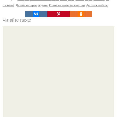
гостиной
,
Дизайн интерьера дома
,
Стили интерьеров квартир
,
Детская мебель
Читайте также
Доброго времени суток, уважаемые подписчики.