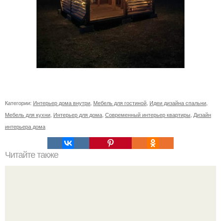
Категории:
Интерьер дома внутри
,
Мебель для гостиной
,
Идеи дизайна спальни
,
Мебель для кухни
,
Интерьер для дома
,
Современный интерьер квартиры
,
Дизайн
интерьера дома
Читайте также