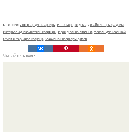
Категории:
Интерьер для квартиры
,
Интерьер для дома
,
Дизайн интерьера дома
,
Интерьер однокомнатной квартиры
,
Идеи дизайна спальни
,
Мебель для гостиной
,
Стили интерьеров квартир
,
Красивые интерьеры домов
Читайте также
Советские мебельные стенки названия. Вещи века:
советские стенки 80-х.