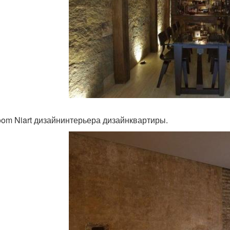
oom Niart дизайнинтерьера дизайнквартиры.