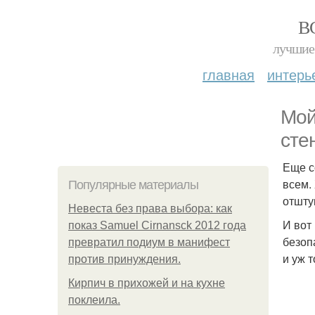
В
лучшие 
главная
интерь
Мой
сте
Еще с
всем.
Популярные материалы
отшту
Невеста без права выбора: как
И вот
показ Samuel Cirnansck 2012 года
безоп
превратил подиум в манифест
и уж 
против принуждения.
Кирпич в прихожей и на кухне
поклеила.