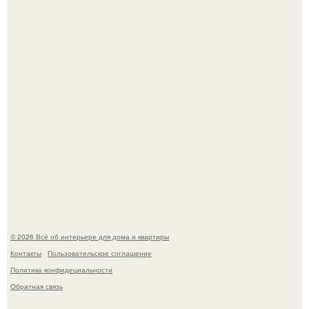
Двухкомнатная квартира в стиле сканди кинфолк и
мебелью 50-х годов в высотке на котельнической.
Это жилой комплекс в Париже, в пригороде нуази - ле -
гран.
© 2026 Всё об интерьере для дома и квартиры
Контакты
Пользовательское соглашение
Политика конфидециальности
Обратная связь