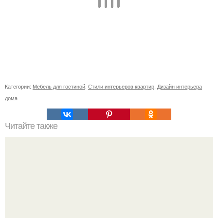
Категории:
Мебель для гостиной
,
Стили интерьеров квартир
,
Дизайн интерьера
дома
Читайте также
? 10. Ежедневных хитростей, позволяющих никогда не