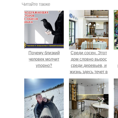
Читайте также
Почему близкий
Среди сосен. Этот
человек молчит
дом словно вырос
упорно?
среди деревьев, и
жизнь здесь течет в
собственном ритме
- спокойно, без
спешки и лишнего
шума.