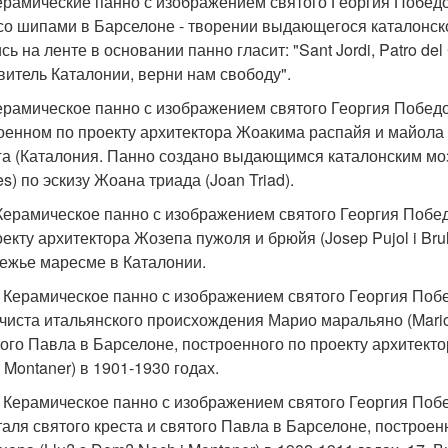
Керамические панно с изображением святого Георгия Победо
со шипами в Барселоне - творении выдающегося каталонского
ь на ленте в основании панно гласит: "Sant Jordi, Patro del 
витель Каталонии, верни нам свободу".
Керамическое панно с изображением святого Георгия Победо
оенном по проекту архитектора Жоакима распайя и майола (M
га (Каталония. Панно создано выдающимся каталонским моза
es) по эскизу Жоана триада (Joan Triad).
 Керамическое панно с изображением святого Георгия Побе
оекту архитектора Жозепа пужоля и брюйя (Josep Pujol i Bru
ежье маресме в Каталонии.
. Керамическое панно с изображением святого Георгия По
чиста итальянского происхождения Марио маральяно (Mario 
того Павла в Барселоне, построенного по проекту архитект
 Montaner) в 1901-1930 годах.
. Керамическое панно с изображением святого Георгия Поб
таля святого креста и святого Павла в Барселоне, построен