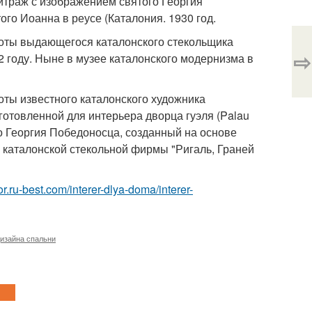
 Витраж с изображением святого Георгия
ого Иоанна в реусе (Каталония. 1930 год.
боты выдающегося каталонского стекольщика
⇨
902 году. Ныне в музее каталонского модернизма в
оты известного каталонского художника
готовленной для интерьера дворца гуэля (Palau
ого Георгия Победоносца, созданный на основе
ой каталонской стекольной фирмы "Ригаль, Граней
rior.ru-best.com/interer-dlya-doma/interer-
изайна спальни