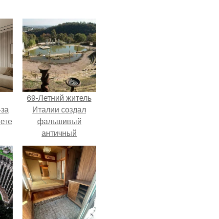
69-Летний житель
-за
Италии создал
яете
фальшивый
античный
амфитеатр и
долгое время
успешно выдавал
его за настоящее
историческое
наследие.