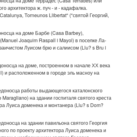
носца на доме террадес (Casa Terrades) или
 архитектора ж. пуч - и - кадафалка.
Catalunya, Torneunos Llibertat" ("святой Георгий,
носца на доме Барбе (Casa Barbey),
anuel Joaquim Raspall i Mayol) в поселке Ла-
ичистом Луисом брю и салиисом (Llu? s Bru i
доносца на доме, построенном в начале ХХ века
ll) и расположенном в городе эль масноу на
бедоносца работы выдающегося каталонского
Maragliano) на здании госпиталя святого креста
ора Луиса доменека и монтанера (Llu? s Dom?
едоносца на здании павильона святого Георгия
ного по проекту архитектора Луиса доменека и