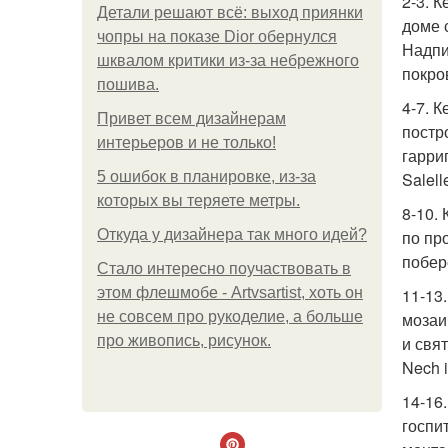
2-3. 
Детали решают всё: выход приянки
доме 
чопры на показе Dior обернулся
Надпис
шквалом критики из-за небрежного
покро
пошива.
4-7. 
Привет всем дизайнерам
постр
интерьеров и не только!
гарри
5 ошибок в планировке, из-за
Salell
которых вы теряете метры.
8-10.
Откуда у дизайнера так много идей?
по пр
побер
Стало интересно поучаствовать в
этом флешмобе - Artvsartist, хоть он
11-13
не совсем про рукоделие, а больше
мозаи
про живопись, рисунок.
и свя
Nech i
14-16
госпи