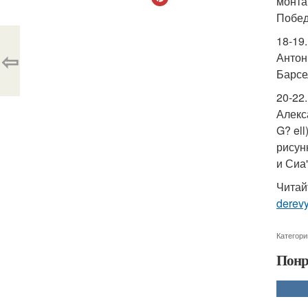
монта
Побед
18-19
⇦
Антон
Барсе
20-22
Алекс
G? el
рисун
и Сиа"
Читай
derev
Категори
Понр