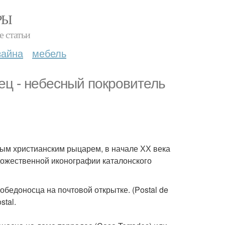
РЫ
е статьи
зайна
мебель
ец - небесный покровитель
ным христианским рыцарем, в начале ХХ века
дожественной иконографии каталонского
бедоносца на почтовой открытке. (Postal de
stal.