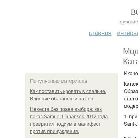
В
лучшие 
главная
интерь
Мод
Кат
Иконо
Популярные материалы
Катал
Образ
Как поставить кровать в спальне.
стал 
Влияние обстановки на сон
модер
Невеста без права выбора: как
1. пр
показ Samuel Cirnansck 2012 года
Sant 
превратил подиум в манифест
против принуждения.