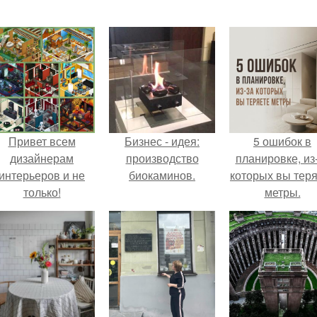
Привет всем
Бизнес - идея:
5 ошибок в
дизайнерам
производство
планировке, из
интерьеров и не
биокаминов.
которых вы тер
только!
метры.