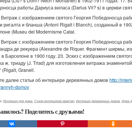
нера (Llu? s Dom? Nech i Montaner) в 1902-1911 годах. 17.
оносца работы Дариуса виласа (Darius Vil? s) в церкви свят
. Витраж с изображением святого Георгия Победоносца ра
и ригалта и бланша (Antoni Rigalt i Blanch), созданный в 1
лоне (Museu del Modernisme Catal.
. Витраж с изображением святого Георгия Победоносца раб
андра де рекуера (Alexandre de Riquer. Фрагмент ширмы, из
l) в Барселоне в 1900 году. 23. Эскиз с изображением свят
ка ж. триаду (J. Triad) для изготовления витража знаменит
 (Rigalt, Granell.
те далее статьи об интерьере деревянных домов
http://inte
yannyh-domov
и:
Интерьер для дома
,
Стили интерьеров квартир
,
Интерьер деревянных домов
,
Идеи д
авилось? Поделитесь с друзьями!