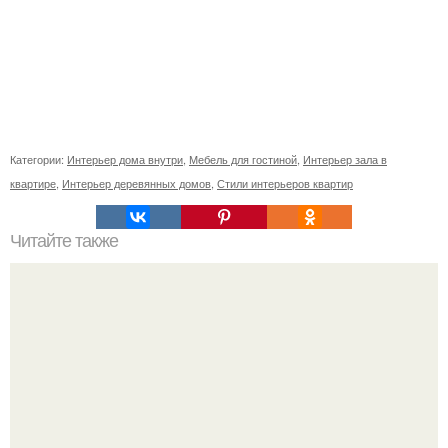
Категории:
Интерьер дома внутри
,
Мебель для гостиной
,
Интерьер зала в
квартире
,
Интерьер деревянных домов
,
Стили интерьеров квартир
Читайте также
Что нужно сделать въезжая в новую квартиру. Приметы