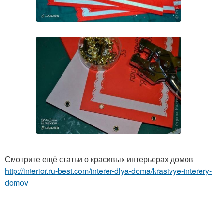
Смотрите ещё статьи о красивых интерьерах домов
http://interior.ru-best.com/interer-dlya-doma/krasivye-interery-
domov