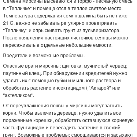
Семена мирсины высеваются в торфо - песчаную смесь
в "Тепличке" и помещаются в теплое светлое место.
Температура содержания семян должна быть не ниже
21 C. важно не забывать регулярно проветривать
"Тепличку" и опрыскивать грунт из пульверизатора.
После появления настоящих листочков сеянцы можно
пересаживать в отдельные небольшие емкости.
Вредители и возможные проблемы.
Опасные враги мирсины: щитовка; мучнистый червец;
паутинный клещ. При обнаружении вредителей нужно
удалить их с помощью губки и мыльного раствора и
обработать растение инсектицидом ( "Актарой" или
"актелликом".
От переувлажнения почвы у мирсины могут загнить
корни. Чтобы вылечить деревце, нужно удалить все
пораженные корешки, обработать оставшуюся корневую
часть фунгицидом и пересадить растение в свежий
грунт. Возможные проблемы: сморщиваются и засыхают