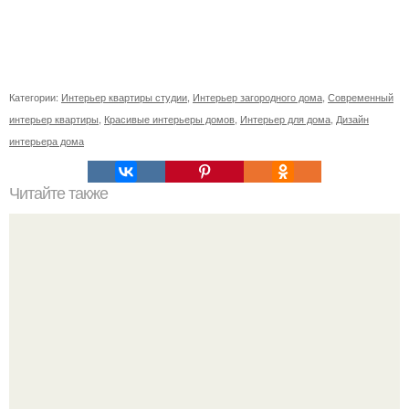
Категории:
Интерьер квартиры студии
,
Интерьер загородного дома
,
Современный
интерьер квартиры
,
Красивые интерьеры домов
,
Интерьер для дома
,
Дизайн
интерьера дома
Читайте также
10 самых необычных музеев Москвы.