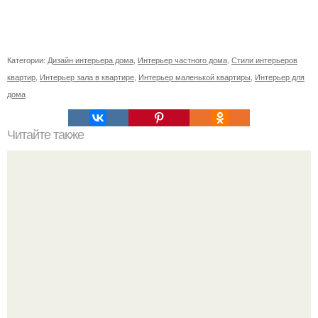
Категории:
Дизайн интерьера дома
,
Интерьер частного дома
,
Стили интерьеров
квартир
,
Интерьер зала в квартире
,
Интерьер маленькой квартиры
,
Интерьер для
дома
Читайте также
Как поставить кровать в спальне. Влияние обстановки на
сон