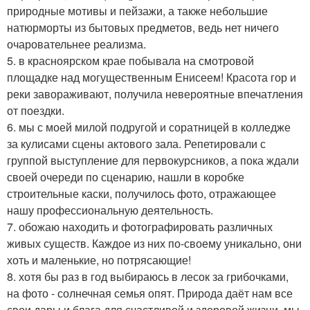
природные мотивы и пейзажи, а также небольшие
натюрморты из бытовых предметов, ведь нет ничего
очаровательнее реализма.
5. в красноярском крае побывала на смотровой
площадке над могущественным Енисеем! Красота гор и
реки завораживают, получила невероятные впечатления
от поездки.
6. мы с моей милой подругой и соратницей в колледже
за кулисами сцены актового зала. Репетировали с
группой выступление для первокурсников, а пока ждали
своей очереди по сценарию, нашли в коробке
строительные каски, получилось фото, отражающее
нашу профессиональную деятельность.
7. обожаю находить и фотографировать различных
живых существ. Каждое из них по-своему уникально, они
хоть и маленькие, но потрясающие!
8. хотя бы раз в год выбираюсь в лесок за грибочками,
на фото - солнечная семья опят. Природа даёт нам все
свои дары и блага для счастливой и здоровой жизни, мы