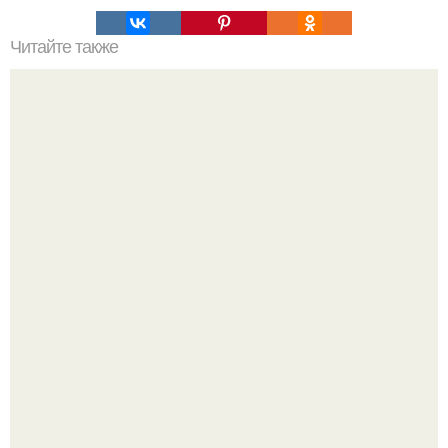
Читайте также
Резьба по дереву в стиле барокко. Резьба по дереву:
стилистические направления и характерные узоры.