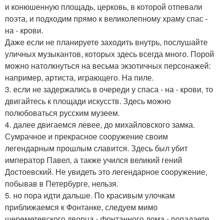
и конюшенную площадь, церковь, в которой отпевали
поэта, и подходим прямо к великолепному храму спас -
на - крови.
Даже если не планируете заходить внутрь, послушайте
уличных музыкантов, которых здесь всегда много. Порой
можно натолкнуться на весьма экзотичных персонажей:
например, артиста, играющего. На пиле.
3. если не задержались в очереди у спаса - на - крови, то
двигайтесь к площади искусств. Здесь можно
полюбоваться русским музеем.
4. далее двигаемся левее, до михайловского замка.
Сумрачное и прекрасное сооружение своим
легендарным прошлым славится. Здесь был убит
император Павел, а также учился великий гений
Достоевский. Не увидеть это легендарное сооружение,
побывав в Петербурге, нельзя.
5. но пора идти дальше. По красивым улочкам
приближаемся к Фонтанке, следуем мимо
шереметевского дворца - фонтанного дома - попадаете