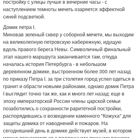
постройку с улицы лучше в вечерние часы - с
наступлением темноты мечеть озаряется эффектной
синей подсветкой.
Домик петра I.
Миновав зеленый сквер у соборной мечети, мы выходим
на великолепную петровскую набережную, идущую
вдоль правого берега Невы. Символичный финальный
этап нашего маршрута заканчивается там, откуда
началась история Петербурга - в небольшом
деревянном домике, выстроенном более 300 лет назад
по приказу Петра I. за три столетия город успел одеться в
гранит и обрасти новыми районами, однако домик Петра
I выглядит точно так же, как и много лет назад: еще в
эпоху императорской России члены царской семьи
позаботились о сохранности раритетной постройки,
распорядившись о возведении каменного "Кожуха" для
защиты домика от наводнений и пожаров. На
сегодняшний день в домике действует музей, в котором
можно познакомиться с подлинными личными вещами