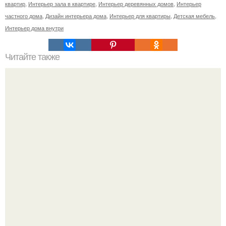
квартир
,
Интерьер зала в квартире
,
Интерьер деревянных домов
,
Интерьер
частного дома
,
Дизайн интерьера дома
,
Интерьер для квартиры
,
Детская мебель
,
Интерьер дома внутри
Читайте также
Кухня как сердце уютного дома.