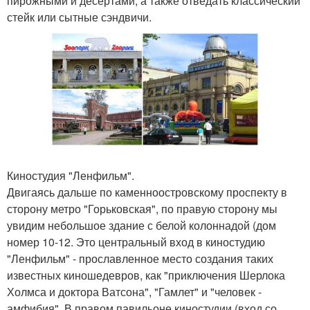
пирожными и десертами, а также отведать классический
стейк или сытные сэндвичи.
Киностудия "Ленфильм".
Двигаясь дальше по каменноостровскому проспекту в
сторону метро "Горьковская", по правую сторону мы
увидим небольшое здание с белой колоннадой (дом
номер 10-12. Это центральный вход в киностудию
"Ленфильм" - прославленное место создания таких
известных киношедевров, как "приключения Шерлока
Холмса и доктора Ватсона", "Гамлет" и "человек -
амфибия". В правом павильоне киностудии (вход со