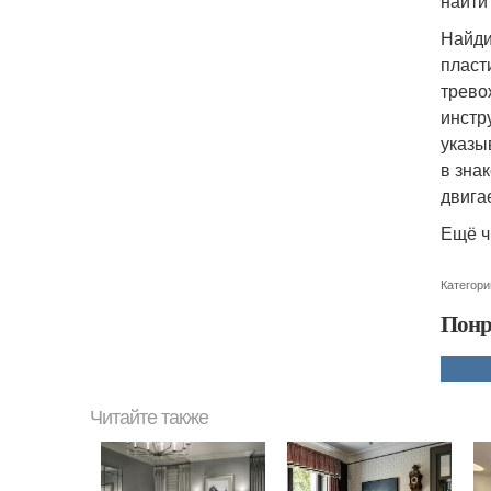
найти
Найди
пласт
трево
инстр
указы
в зна
двига
Ещё ч
Категори
Понр
Читайте также