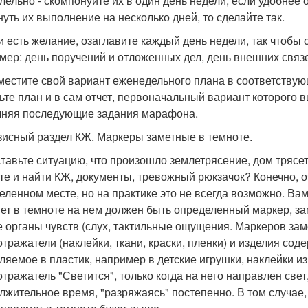
лельно - скомпонуйте их в один день недели, если удобнее 
нуть их выполнение на несколько дней, то сделайте так.
ли есть желание, озаглавите каждый день недели, так чтобы 
мер: день поручений и отложенных дел, день внешних связей
зместите свой вариант еженедельного плана в соответствующ
ьте план и в сам отчет, первоначальный вариант которого 
няя последующие задания марафона.
изисный раздел КЖ. Маркеры заметные в темноте.
тавьте ситуацию, что произошло землетрясение, дом трясет,
те и найти КЖ, документы, тревожный рюкзачок? Конечно, о
еленном месте, но на практике это не всегда возможно. Ва
ет в темноте на нем должен быть определенный маркер, зам
е органы чувств (слух, тактильные ощущения. Маркеров зам
отражатели (наклейки, ткани, краски, пленки) и изделия с
ляемое в пластик, например в детские игрушки, наклейки из 
отражатель "Светится", только когда на него направлен све
лжительное время, "разряжаясь" постепенно. В том случае,