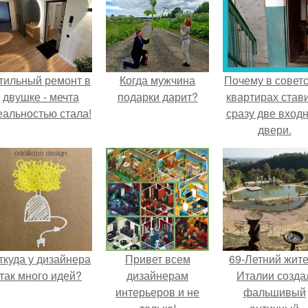
тильный ремонт в
Когда мужчина
Почему в советс
двушке - мечта
подарки дарит?
квартирах став
еальностью стала!
сразу две вход
двери.
ткуда у дизайнера
Привет всем
69-Летний жит
так много идей?
дизайнерам
Италии созда
интерьеров и не
фальшивый