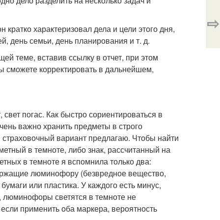
одно дело разделить на несколько задач и
⇨
он кратко характеризовал дела и цели этого дня,
, день семьи, день планирования и т. д.
ей теме, вставив ссылку в отчет, при этом
вы сможете корректировать в дальнейшем,
 свет погас. Как быстро сориентироваться в
чень важно хранить предметы в строго
м страховочный вариант предлагаю. Чтобы найти
етный в темноте, либо знак, рассчитанный на
етных в темноте я вспомнила только два:
одержащие люминофору (безвредное вещество,
бумаги или пластика. У каждого есть минус,
т, люминофоры светятся в темноте не
 если применить оба маркера, вероятность