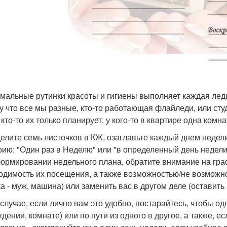
имальные рутинки красоты и гигиены выполняет каждая леди,
у что все мы разные, кто-то работающая флайледи, или студен
 кто-то их только планирует, у кого-то в квартире одна ком
делите семь листочков в КЖ, озаглавьте каждый днем недели
рию: "Один раз в Неделю" или "в определенный день недели
ормировании недельного плана, обратите внимание на гра
одимость их посещения, а также возможностью/не возможно
ка - муж, машина) или заменить вас в другом деле (оставит
 случае, если лично вам это удобно, постарайтесь, чтобы о
ждении, комнате) или по пути из одного в другое, а также, е