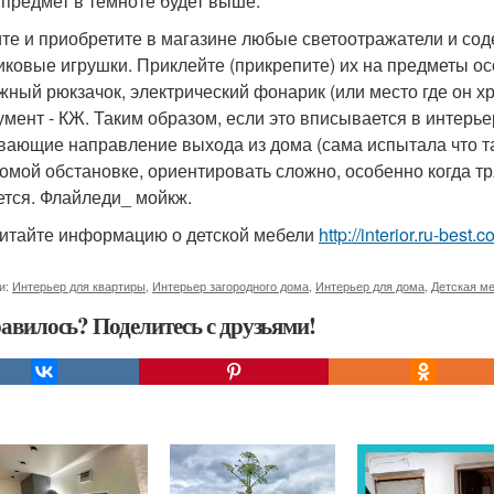
 предмет в темноте будет выше.
те и приобретите в магазине любые светоотражатели и с
иковые игрушки. Приклейте (прикрепите) их на предметы ос
жный рюкзачок, электрический фонарик (или место где он хр
умент - КЖ. Таким образом, если это вписывается в интерье
вающие направление выхода из дома (сама испытала что та
комой обстановке, ориентировать сложно, особенно когда тря
ется. Флайледи_ мойкж.
итайте информацию о детской мебели
http://interior.ru-bes
и:
Интерьер для квартиры
,
Интерьер загородного дома
,
Интерьер для дома
,
Детская м
авилось? Поделитесь с друзьями!