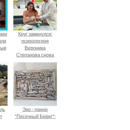
ких
Круг замкнулся:
или
психологиня
ные
Вероника
Степанова снова
вышла замуж за
собственного
бывшего мужа.
ель
Эко - панно
л
"Песочный Берег":