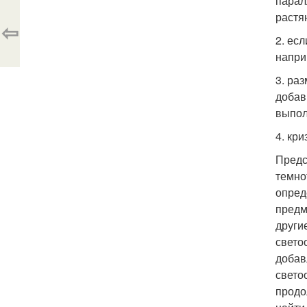
парал
растя
⇦
2. ес
напри
3. ра
добав
выпол
4. кр
Предс
темно
опред
предм
други
свето
добав
свето
продо