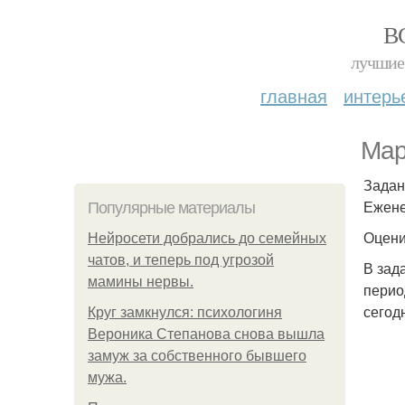
В
лучшие 
главная
интерь
Мар
Задан
Ежене
Популярные материалы
Оцени
Нейросети добрались до семейных
чатов, и теперь под угрозой
В зад
мамины нервы.
перио
сегод
Круг замкнулся: психологиня
Вероника Степанова снова вышла
замуж за собственного бывшего
мужа.