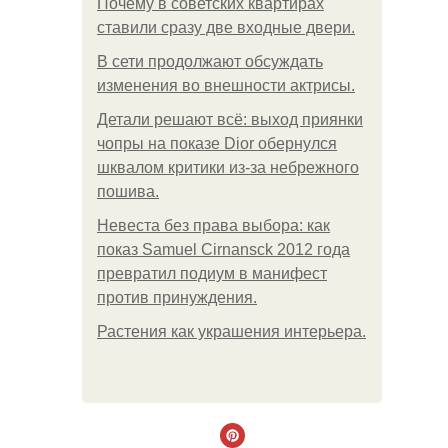
Почему в советских квартирах
ставили сразу две входные двери.
В сети продолжают обсуждать
изменения во внешности актрисы.
Детали решают всё: выход приянки
чопры на показе Dior обернулся
шквалом критики из-за небрежного
пошива.
Невеста без права выбора: как
показ Samuel Cirnansck 2012 года
превратил подиум в манифест
против принуждения.
Растения как украшения интерьера.