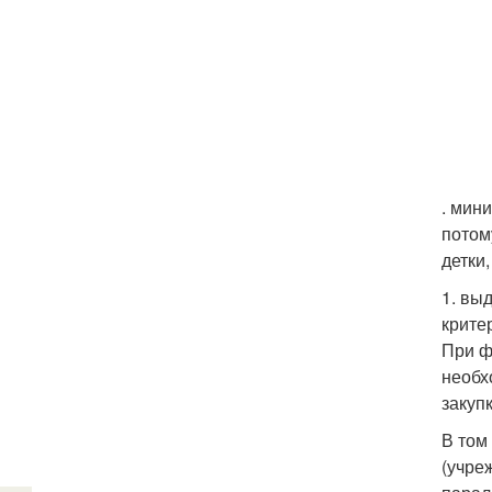
. мин
потом
детки,
1. вы
крите
При ф
необх
закуп
В том
(учре