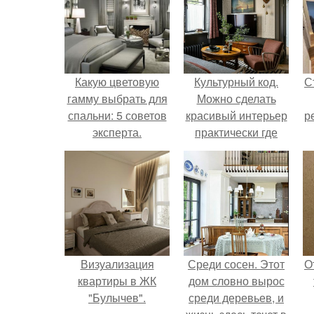
Какую цветовую
Культурный код.
С
гамму выбрать для
Можно сделать
спальни: 5 советов
красивый интерьер
р
эксперта.
практически где
угодно.
Визуализация
Среди сосен. Этот
О
квартиры в ЖК
дом словно вырос
"Булычев".
среди деревьев, и