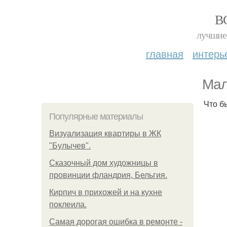
В
лучшие 
главная
интерь
Мал
Что б
Популярные материалы
Визуализация квартиры в ЖК
"Булычев".
Сказочный дом художницы в
провинции фландрия, Бельгия.
Кирпич в прихожей и на кухне
поклеила.
Самая дорогая ошибка в ремонте -