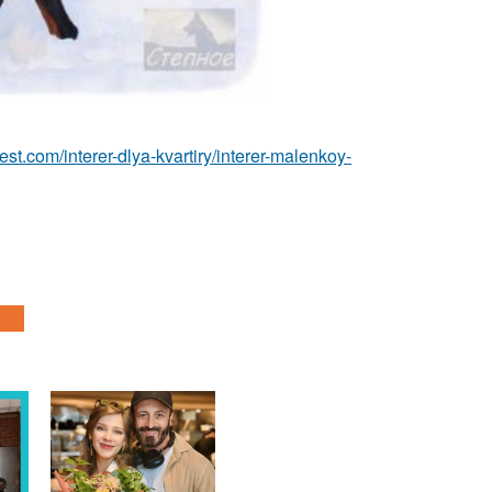
-best.com/interer-dlya-kvartiry/interer-malenkoy-