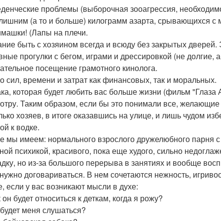
еденческие проблемы (выборочная зооагрессия, необходимо
с лишним (а то и больше) килограмм азарта, срывающихся с 
имашки! (Лапы на плечи.
ание быть с хозяином всегда и всюду без закрытых дверей.
ивные прогулки с бегом, играми и дрессировкой (не долгие, 
зательное посещение грамотного кинолога.
го сил, времени и затрат как финансовых, так и моральных.
ака, которая будет любить вас больше жизни (фильм "Глаза А
отру. Таким образом, если бы это понимали все, желающие 
лько хозяев, в итоге оказавшись на улице, и лишь чудом из
ой к водке.
ге мы имеем: нормального взрослого дружелюбного парня с 
ной психикой, красивого, пока еще худого, сильно недогла
дку, но из-за большого перерыва в занятиях и вообще восп
 нужно договариваться. В нем сочетаются нежность, игривос
е, если у вас возникают мысли в духе:
к он будет относиться к деткам, когда я рожу?
н будет меня слушаться?