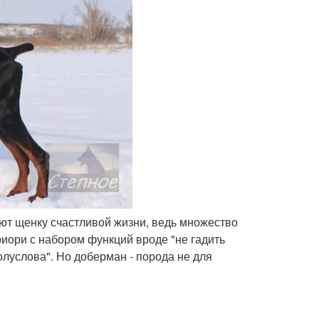
уют щенку счастливой жизни, ведь множество
риори с набором функций вроде "не гадить
полуслова". Но доберман - порода не для