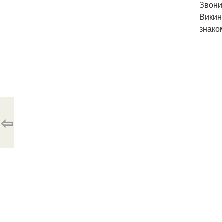
Звони
Викин
знако
⇦