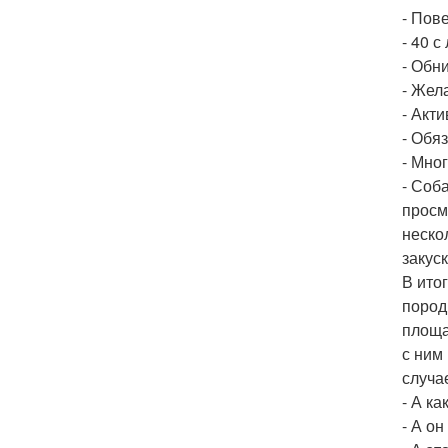
- Пов
- 40 
- Обн
- Жел
- Акт
- Обя
- Мно
- Соб
просм
неско
закуск
В ито
пород
площа
с ним
случа
- А ка
- А о