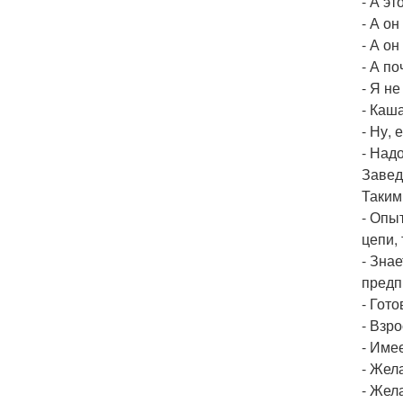
- А э
- А он
- А о
- А п
- Я н
- Каш
- Ну,
- Надо
Завед
Таким
- Опы
цепи, 
- Зна
предп
- Гот
- Взр
- Име
- Жел
- Жел