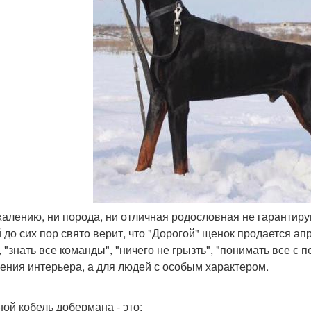
ожалению, ни порода, ни отличная родословная не гарантир
 до сих пор свято верит, что "Дорогой" щенок продается ап
, "знать все команды", "ничего не грызть", "понимать все с 
ения интерьера, а для людей с особым характером.
ной кобель добермана - это: