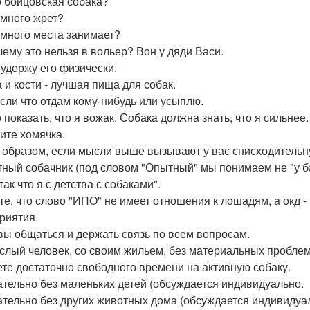
то бойцовская собака?
 много жрет?
н много места занимает?
очему это нельзя в вольер? Вон у дяди Васи.
е удержу его физически.
а и кости - лучшая пища для собак.
 если что отдам кому-нибудь или усыплю.
 показать, что я вожак. Собака должна знать, что я сильнее.
ите хомячка.
 образом, если мысли выше вызывают у вас снисходительну
тный собачник (под словом "Опытный" мы понимаем не "у б
так что я с детства с собаками".
ете, что слово "ИПО" не имеет отношения к лошадям, а окд 
риятия.
овы общаться и держать связь по всем вопросам.
ослый человек, со своим жильем, без материальных проблем
ете достаточно свободного времени на активную собаку.
ательно без маленьких детей (обсуждается индивидуально.
ательно без других животных дома (обсуждается индивидуа