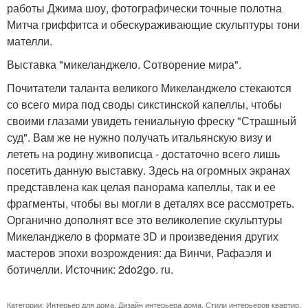
работы Джима шоу, фотографически точные полотна
Митча гриффитса и обескураживающие скульптуры тони
мателли.
Выставка "микеланджело. Сотворение мира".
Почитатели таланта великого Микеланджело стекаются
со всего мира под своды сикстинской капеллы, чтобы
своими глазами увидеть гениальную фреску "Страшный
суд". Вам же не нужно получать итальянскую визу и
лететь на родину живописца - достаточно всего лишь
посетить данную выставку. Здесь на огромных экранах
представлена как целая панорама капеллы, так и ее
фрагменты, чтобы вы могли в деталях все рассмотреть.
Органично дополнят все это великолепие скульптуры
Микеланджело в формате 3D и произведения других
мастеров эпохи возрождения: да Винчи, Рафаэля и
ботичелли. Источник: 2do2go. ru.
Категории:
Интерьер для дома
,
Дизайн интерьера дома
,
Стили интерьеров квартир
,