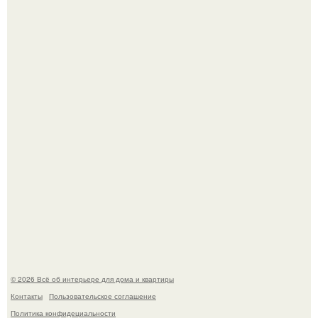
Визуализация квартиры в ЖК "Булычев".
Привет всем дизайнерам интерьеров и не только!
© 2026 Всё об интерьере для дома и квартиры
Контакты
Пользовательское соглашение
Политика конфидециальности