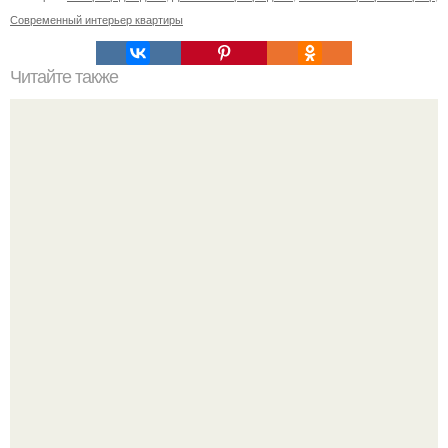
Современный интерьер квартиры
Читайте также
Как визуально "Приподнять" потолок: 10 дизайнерских
приемов.