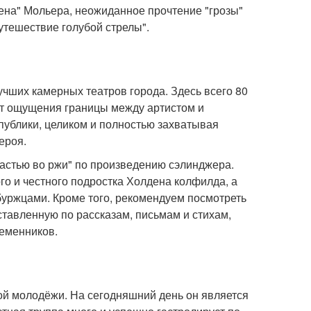
пена" Мольера, неожиданное прочтение "грозы"
путешествие голубой стрелы".
учших камерных театров города. Здесь всего 80
нет ощущения границы между артистом и
 публики, целиком и полностью захватывая
ероя.
астью во ржи" по произведению сэлинджера.
о и честного подростка Холдена колфилда, а
буржцами. Кроме того, рекомендуем посмотреть
оставленную по рассказам, письмам и стихам,
еменников.
кой молодёжи. На сегодняшний день он является