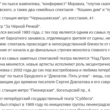
" по пьесе вампилова, "конформист" Моравиа, "плутни ска
вского, а также два семейных спектакля - "Кошкин дом" и "
: станция метро "Чернышевская", ул. восстания, 41.
тр "За Чёрной Речкой".
лся весной 1983 года, с тех пор является одним из самых л
 нет бархатного занавеса, отделяющего зрителя от сцены, 
лем: спектакль происходит в непосредственной близости от
ние от начала и до финальных строчек монолога главного г
 из самых заметных спектаклей театра является "Над Проп
на меняются, новые артисты исполняют роль эксцентричног
новка с 2002 года до сих пор востребована и любима петер
ор" по пьесе Бродского и "Довлатов. Пять углов" - вещь, с
ающим дух времени писателя Сергея Довлатова и его совр
: станция метро "Пионерская", богатырский пр., 4.
нкт-петербургский государственный театр "Суббота".
 был открыт в 1969 году по инициативе группы ленинградс