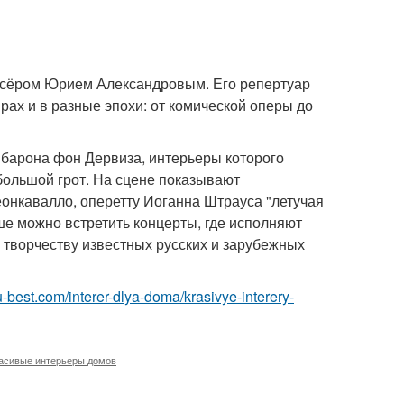
иссёром Юрием Александровым. Его репертуар
ах и в разные эпохи: от комической оперы до
 барона фон Дервиза, интерьеры которого
большой грот. На сцене показывают
еонкавалло, оперетту Иоганна Штрауса "летучая
ше можно встретить концерты, где исполняют
 творчеству известных русских и зарубежных
.ru-best.com/interer-dlya-doma/krasivye-interery-
асивые интерьеры домов