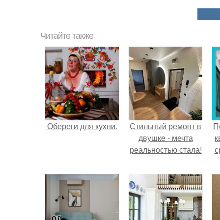
Читайте также
Обереги для кухни.
Стильный ремонт в
П
двушке - мечта
к
реальностью стала!
с