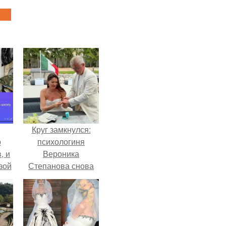
Круг замкнулся:
о
психологиня
, и
Вероника
зой
Степанова снова
ы.
вышла замуж за
собственного
бывшего мужа.