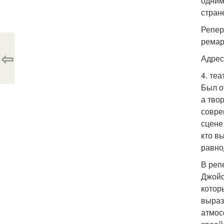
одним
стран
Репер
ремар
⇦
Адрес:
4. теа
Был о
а тво
совре
сцене
кто в
равно
В реп
Джойс
котор
выраз
атмос