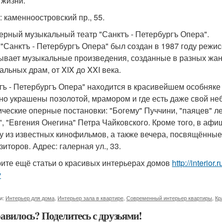
 жизни.
: каменноостровский пр., 55.
мерный музыкальный театр "Санктъ - Петербургъ Опера".
 "Санктъ - Петербургъ Опера" был создан в 1987 году реж
ывает музыкальные произведения, созданные в разных жанр
альных драм, от XIX до XXI века.
тъ - Петербургъ Опера" находится в красивейшем особняке
но украшены позолотой, мрамором и где есть даже свой не
ические оперные постановки: "Богему" Пуччини, "паяцев" л
, "Евгения Онегина" Петра Чайковского. Кроме того, в афи
у из известных кинофильмов, а также вечера, посвящённые
иторов. Адрес: галерная ул., 33.
ите ещё статьи о красивых интерьерах домов
http://interior
v
и:
Интерьер для дома
,
Интерьер зала в квартире
,
Современный интерьер квартиры
,
Кр
авилось? Поделитесь с друзьями!