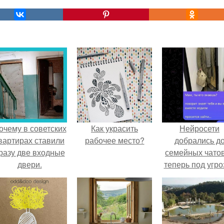
очему в советских
Как украсить
Нейросети
вартирах ставили
рабочее место?
добрались д
разу две входные
семейных чатов
двери.
теперь под угро
мамины нерв