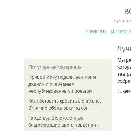
В
лучшие 
главная
интерь
Луч
Мы ра
котор
Популярные материалы
театр
Привет! Хочу поделиться моим
собра
давним и очередным
1. ка
неопубликованным проектом.
Как поставить кровать в спальне.
Влияние обстановки на сон
Гардения. Великолепные
благоухающие цветы гардении -