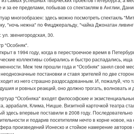
 из самых успешных творческих проектов Петербурга, а мес
е и за ее пределами, побывав со спектаклям в Англии, Дани
туар многообразен: здесь можно посмотреть спектакль "Мит
ку, "ночь нежна" по Фицджеральду, "чайка Джонатан ливинг
 ул. звенигородская, 30.
тр "Особняк".
ткрыт в 1994 году, когда в перестроечное время в Петербур
рческие коллективы собирались и быстро распадались, ища
менности. Меж тем прошли года и "Особняк" занял своё мес
 неоднозначные постановки и ставя зрителей по две стороны 
ыходит из него страшно раздосадованным. И, пожалуй, что 
душия и ровных реакций, оно должно трогать, волновать и д
ертуар "Особняка" входят философские и экзистенциальны
а, аррабаля, Клима, Ницше. Визитной карточкой театра стал
ый здесь впервые поставили в 2008 году. Последовательн
ительности и подарив посетителям нечто в корне новое, на
фера произведений Ионеско и стойкое намерение авторов с