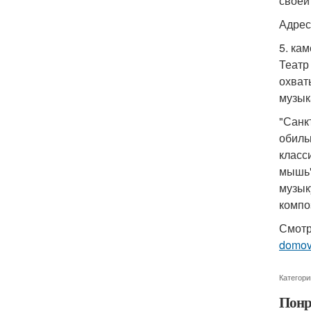
своей
Адрес
5. ка
Театр
охват
музык
"Санк
обиль
класс
мышь"
музык
композ
Смотр
domo
Категори
Понр