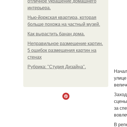
отличное украшение домашнего
интерьера.
Нью-йоркская квартира, которая
больше похожа на частный музей.
Как вырастить банан дома.
Неправильное размещение картин.
5 ошибок размещения картин на
стенах
Рубрика: "Студия Дизайна".
Начал
улице
велич
Заход
сцены
за сп
вовле
В реп