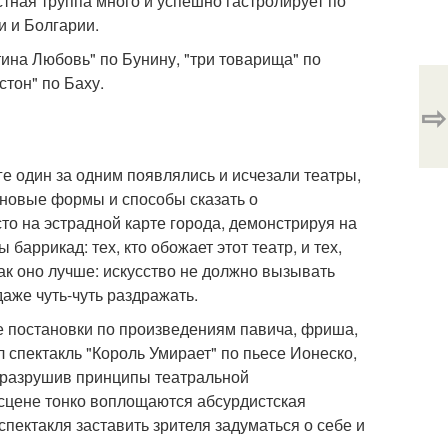
тная труппа много и успешно гастролирует по
и и Болгарии.
ина Любовь" по Бунину, "три товарища" по
стон" по Баху.
⇨
ге один за одним появлялись и исчезали театры,
 новые формы и способы сказать о
то на эстрадной карте города, демонстрируя на
баррикад: тех, кто обожает этот театр, и тех,
так оно лучше: искусство не должно вызывать
аже чуть-чуть раздражать.
е постановки по произведениям павича, фриша,
 спектакль "Король Умирает" по пьесе Ионеско,
о разрушив принципы театральной
 сцене тонко воплощаются абсурдистская
пектакля заставить зрителя задуматься о себе и