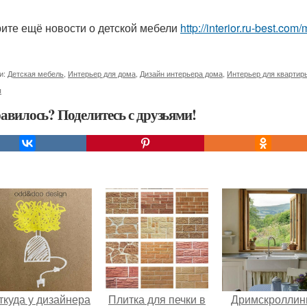
ите ещё новости о детской мебели
http://interior.ru-best.co
и:
Детская мебель
,
Интерьер для дома
,
Дизайн интерьера дома
,
Интерьер для квартир
ы
авилось? Поделитесь с друзьями!
ткуда у дизайнера
Плитка для печки в
Дримскроллинг