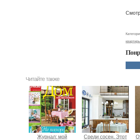
Смотр
Категори
квартир
Понр
Читайте также
Журнал: мой
Среди сосен. Этот
О