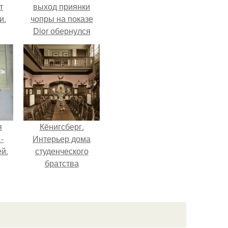
т
выход приянки
и.
чопры на показе
Dior обернулся
шквалом критики
из-за небрежного
пошива.
я
Кёнигсберг.
-
Интерьер дома
й.
студенческого
братства
"Германия".