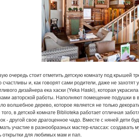
вую очередь стоит отметить детскую комнату под крышей трех
о счастливы и, как говорят сами родители, даже не захотят 
тливого дизайнера ека хаски (Yeka Haski), которая украси
ками авторской работы. Наполняют помещение подушки в в
ло волшебное дерево, которое является не только декорат
 того, в детской комнате Biblioteka работает отличная забо
ок - другой свое драгоценное чадо. Вместе с няней дети буд
мать участие в разнообразных мастер-классах: создавать м
ь открытки для любимых мам и пап.