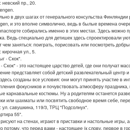
 невский пр., 20.
hengen.
льно в двух шагах от генерального консульства Финляндии
gen, и это вполне символично, ведь в былые времена очере
нпаспорте собирались именно в этих местах. Здесь можно пр
ка. Ведь специально для детишек здесь спроектировали уют
т чем заняться: поиграть, порисовать или посмотреть добр
 кирочная ул., 5.
ыг - Скок".
 - Скок" - это настоящее царство детей, где они получат ма
ение представляет собой детский развлекательный центр 
 здесь созданы все условия: они могут принять участие в ин
пления фокусников и почувствовать атмосферу праздника, 
ые карнавальные костюмы. Ну а родителям останется разве 
ки или шахматы или посвятить свободное время себе, пере
: ул. савушкина, 119/3, ТРЦ "Подсолнух".
артира 55".
 рисуют на стенах, играют в приставки и настольные игры, а
то потому, что перед вами - настоящее (к слову, первое в г