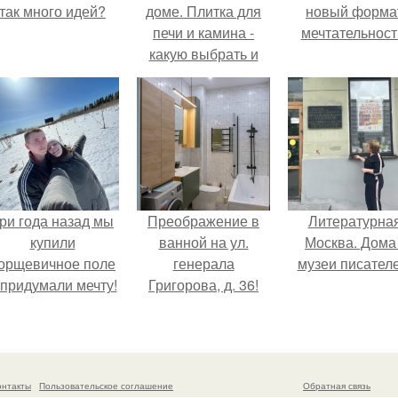
так много идей?
доме. Плитка для
новый форма
печи и камина -
мечтательност
какую выбрать и
какой лучше
обложить печь в
доме.
ри года назад мы
Преображение в
Литературна
купили
ванной на ул.
Москва. Дома 
орщевичное поле
генерала
музеи писателе
 придумали мечту!
Григорова, д. 36!
онтакты
Пользовательское соглашение
Обратная связь