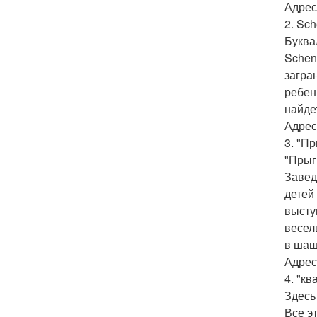
Адрес:
2. Sc
Буква
Schen
загра
ребен
найде
Адрес:
3. "Пр
"Прыг
Завед
детей
высту
весел
в шаш
Адрес
4. "кв
Здесь
Все э