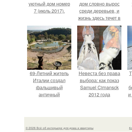
уютный дом номер
дом словно вырос
7 (июль 2017).
среди деревьев, и
жизнь здесь течет в
собственном ритме
- спокойно, без
спешки и лишнего
шума.
69-Летний житель
Невеста без права
Т
Италии создал
выбора: как показ
фальшивый
Samuel Cirnansck
б
античный
2012 года
и
амфитеатр и
превратил подиум
долгое время
в манифест против
успешно выдавал
принуждения.
его за настоящее
© 2026 Всё об интерьере для дома и квартиры
К
историческое