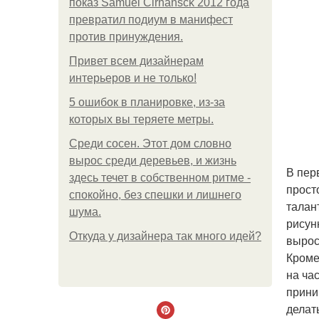
показ Samuel Cirnansck 2012 года
превратил подиум в манифест
против принуждения.
Привет всем дизайнерам
интерьеров и не только!
5 ошибок в планировке, из-за
которых вы теряете метры.
Среди сосен. Этот дом словно
вырос среди деревьев, и жизнь
В пер
здесь течет в собственном ритме -
прост
спокойно, без спешки и лишнего
талан
шума.
рисун
Откуда у дизайнера так много идей?
вырос
Кроме
на час
прини
делат