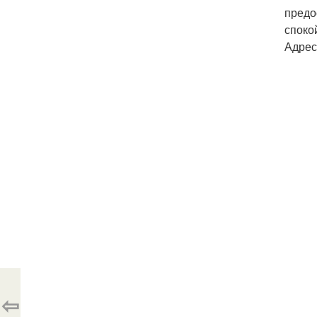
предо
споко
Адрес:
⇦