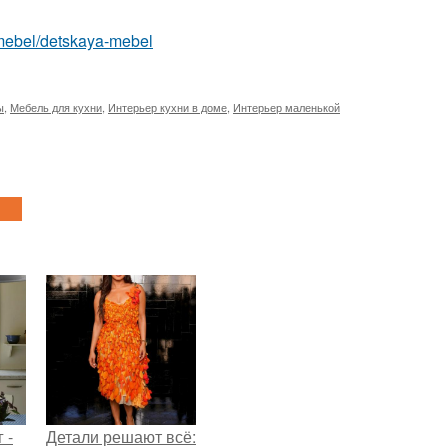
m/mebel/detskaya-mebel
ы
,
Мебель для кухни
,
Интерьер кухни в доме
,
Интерьер маленькой
 -
Детали решают всё: