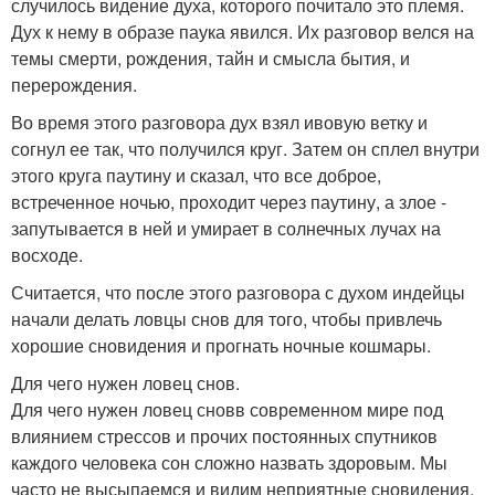
случилось видение духа, которого почитало это племя.
Дух к нему в образе паука явился. Их разговор велся на
темы смерти, рождения, тайн и смысла бытия, и
перерождения.
Во время этого разговора дух взял ивовую ветку и
согнул ее так, что получился круг. Затем он сплел внутри
этого круга паутину и сказал, что все доброе,
встреченное ночью, проходит через паутину, а злое -
запутывается в ней и умирает в солнечных лучах на
восходе.
Считается, что после этого разговора с духом индейцы
начали делать ловцы снов для того, чтобы привлечь
хорошие сновидения и прогнать ночные кошмары.
Для чего нужен ловец снов.
Для чего нужен ловец сновв современном мире под
влиянием стрессов и прочих постоянных спутников
каждого человека сон сложно назвать здоровым. Мы
часто не высыпаемся и видим неприятные сновидения.