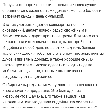
Получая же порцию позитива ночью, человек лучше
справляется с ежедневными делами, меньше болеет и
встречает каждый день с улыбкой.
Этот амулет защищает от кошмарных ночных
сновидений, делает ночной отдых спокойным и
безмятежным и дарит приятные грезы. Для этого его
вешают над изголовьем кровати, на которой спят.
Индейцы и по сей день вешают их над колыбелями
маленьких детей, чтобы запутать в паутине злых ночных
духов и привлечь добрых, а также хорошие сны. В
настоящее время можно сделать или купить даже
мобили - ловцы снов, которые положительно
воздействуют на детский сон.
Сибирские народы талисману ловец снов несколько
иное значение придавали. Это был один из
инструментов шамана. Его также вешали над
изголовьем, как это делали индейцы. Но оберег не
только ловил хорошие сны и не пропускал плохие. Он