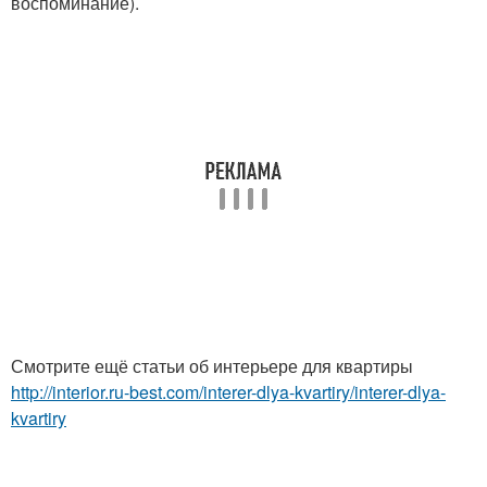
воспоминание).
Смотрите ещё статьи об интерьере для квартиры
http://interior.ru-best.com/interer-dlya-kvartiry/interer-dlya-
kvartiry