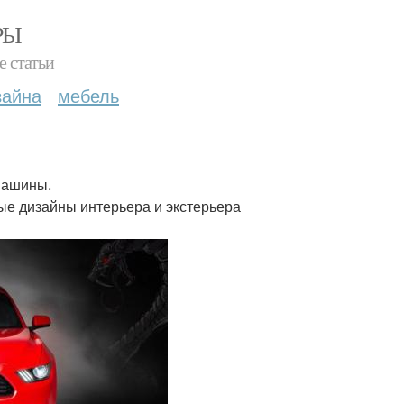
РЫ
е статьи
зайна
мебель
машины.
чные дизайны интерьера и экстерьера