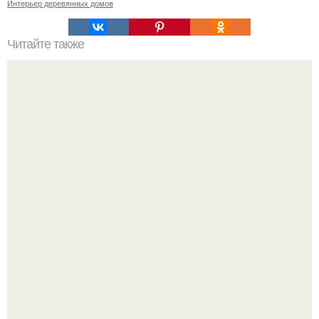
Интерьер деревянных домов
Читайте также
Как креативно обновить пол.
"Проиллюстрированные Люди": Томас майландер