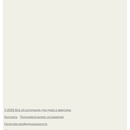
Опишите интерьер кухни в 2-3 словах.
"Ух, Заморочился же Дизайнер", - подумала я, когда
зашла в кафе - бар "слезы березы".
© 2026 Всё об интерьере для дома и квартиры
Контакты
Пользовательское соглашение
Политика конфидециальности