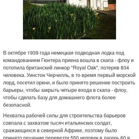
В октябре 1939 года немецкая подводная лодка под
командованием Гюнтера приена вошла в скапа - флоу и
потопила британский линкор "Royal Oak", потеряв 834
человека. Уинстон Черчилль, в то время первый морской
лорд, посетил оркни, и было принято решение построить
барьеры, чтобы закрыть четыре входа в скапа - флоу,
чтобы сделать базу для домашнего флота более
безопасной.
Нехватка рабочей силы для строительства барьеров
совпала с захватом тысяч итальянских солдат,
сражающихся в северной Африке, поэтому было
принято решение перевезти 550 человек в лагерь 60 в