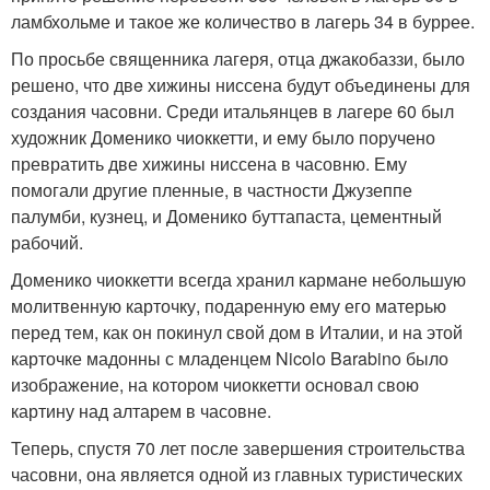
ламбхольме и такое же количество в лагерь 34 в буррее.
По просьбе священника лагеря, отца джакобаззи, было
решено, что двe хижины ниссена будут объединены для
создания часовни. Среди итальянцев в лагере 60 был
художник Доменико чиоккетти, и ему было поручено
превратить две хижины ниссена в часовню. Ему
помогали другие пленные, в частности Джузеппе
палумби, кузнец, и Доменико буттапаста, цементный
рабочий.
Доменико чиоккетти всегда хранил кармане небольшую
молитвенную карточку, подаренную ему его матерью
перед тем, как он покинул свой дом в Италии, и на этой
карточке мадонны с младенцем Nicolo Barabino было
изображение, на котором чиоккетти основал свою
картину над алтарем в часовне.
Теперь, спустя 70 лет после завершения строительства
часовни, она является одной из главных туристических