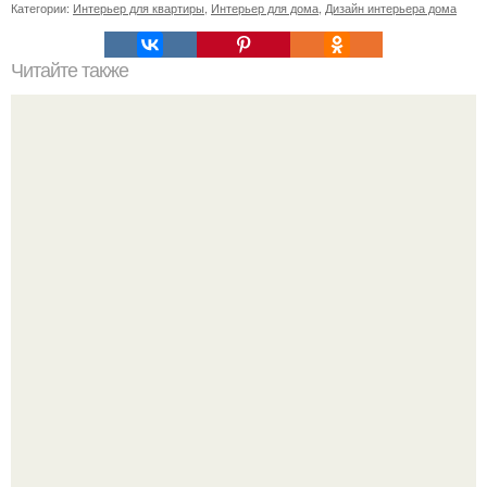
Категории:
Интерьер для квартиры
,
Интерьер для дома
,
Дизайн интерьера дома
Читайте также
Советские мебельные стенки названия. Вещи века:
советские стенки 80-х.