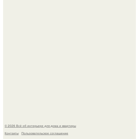
Это жилой комплекс в Париже, в пригороде нуази - ле -
гран.
В Японии бесплатно раздают дома самураев - звучит как
план на новую жизнь.
© 2026 Всё об интерьере для дома и квартиры
Контакты
Пользовательское соглашение