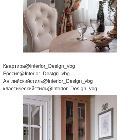
Квартира@Interior_Design_vbg
Россия@Interior_Design_vbg.
Английскийстиль@Interior_Design_vbg
классическийстиль@Interior_Design_vbg.