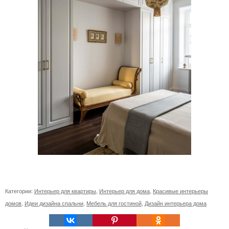
Категории:
Интерьер для квартиры
,
Интерьер для дома
,
Красивые интерьеры
домов
,
Идеи дизайна спальни
,
Мебель для гостиной
,
Дизайн интерьера дома