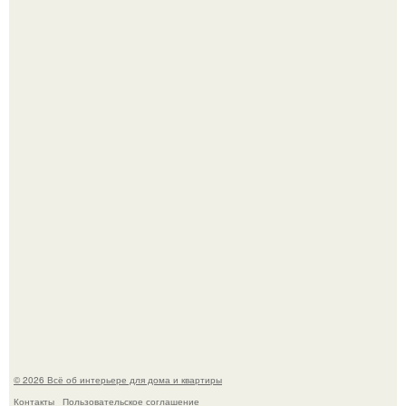
В Японии бесплатно раздают дома самураев - звучит как
план на новую жизнь.
"Ух, Заморочился же Дизайнер", - подумала я, когда
зашла в кафе - бар "слезы березы".
© 2026 Всё об интерьере для дома и квартиры
Контакты
Пользовательское соглашение