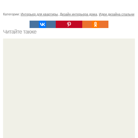
Категории:
Интерьер для квартиры
,
Дизайн интерьера дома
,
Идеи дизайна спальни
Читайте также
Медитация на деньги: как заговоры могут повлиять на
финансовый успех