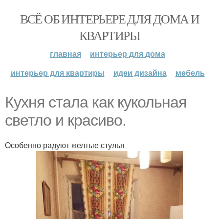
ВСЁ ОБ ИНТЕРЬЕРЕ ДЛЯ ДОМА И
КВАРТИРЫ
главная
интерьер для дома
интерьер для квартиры
идеи дизайна
мебель
Кухня стала как кукольная
светло и красиво.
Особенно радуют желтые стулья