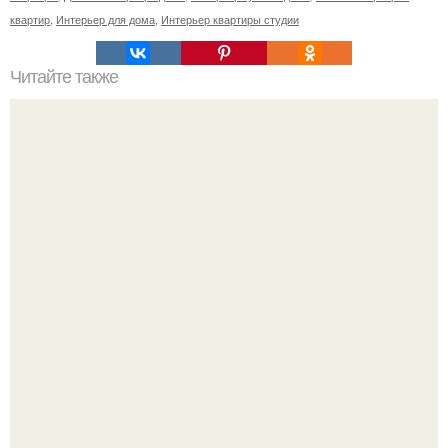
квартир
,
Интерьер для дома
,
Интерьер квартиры студии
Читайте также
Сколько сохнут обои на флизелиновой основе после
поклейки. Когда высохнет клей?