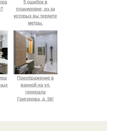
ера
5 ошибок в
й?
планировке, из-за
которых вы теряете
метры.
ира
Преображение в
тных
ванной на ул.
генерала
Григорова, д. 36!