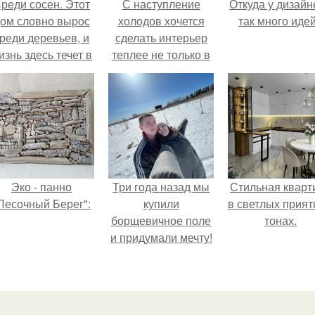
реди сосен. Этот
С наступление
Откуда у дизайн
ом словно вырос
холодов хочется
так много иде
реди деревьев, и
сделать интерьер
изнь здесь течет в
теплее не только в
обственном ритме
визуальном плане.
- спокойно, без
пешки и лишнего
шума.
Эко - панно
Три года назад мы
Стильная кварт
Песочный Берег":
купили
в светлых прия
борщевичное поле
тонах.
и придумали мечту!