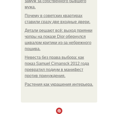
замуж за собственного бывшего
мужа.
Почему в советских квартирах
ставили сразу две входные двери.
Детали решают всё: выход приянки
чопры на показе Dior обернулся
шквалом критики из-за небрежного
пошива.
Невеста без права выбора: как
показ Samuel Cirnansck 2012 года
превратил подиум в манифест
против принуждения.
Растения как украшения интерьера.