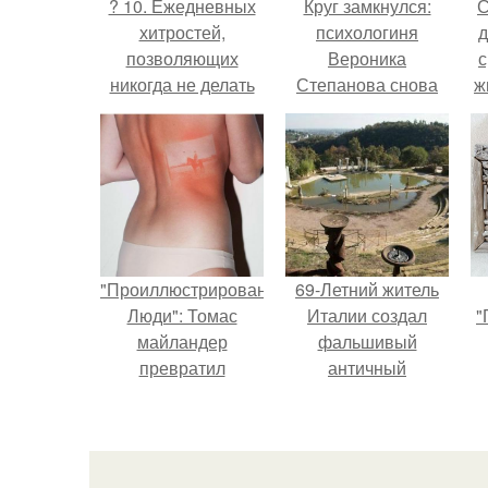
? 10. Ежедневных
Круг замкнулся:
С
хитростей,
психологиня
д
позволяющих
Вероника
с
никогда не делать
Степанова снова
ж
уборку?
вышла замуж за
с
собственного
бывшего мужа.
с
"Проиллюстрированные
69-Летний житель
Люди": Томас
Италии создал
"
майландер
фальшивый
превратил
античный
солнечные ожоги в
амфитеатр и
арт - объект.
долгое время
успешно выдавал
его за настоящее