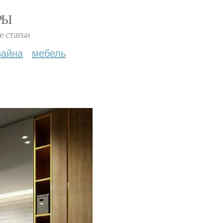
РЫ
е статьи
зайна
мебель