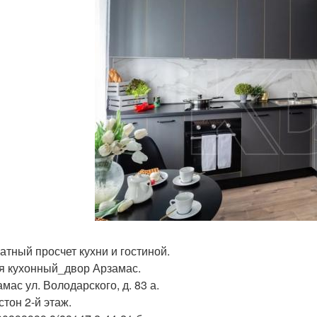
атный просчет кухни и гостиной.
я кухонный_двор Арзамас.
амас ул. Володарского, д. 83 а.
стон 2-й этаж.