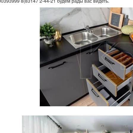
00393999 8(83147 2-44-21 будем рады вас видеть.