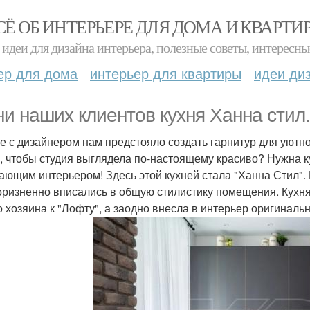
СЁ ОБ ИНТЕРЬЕРЕ ДЛЯ ДОМА И КВАРТИ
идеи для дизайна интерьера, полезные советы, интересны
ер для дома
интерьер для квартиры
идеи ди
ни наших клиентов кухня Ханна стил.
е с дизайнером нам предстояло создать гарнитур для уютной
, чтобы студия выглядела по-настоящему красиво? Нужна ку
ающим интерьером! Здесь этой кухней стала "Ханна Стил". 
оризненно вписались в общую стилистику помещения. Кухн
о хозяина к "Лофту", а заодно внесла в интерьер оригиналь