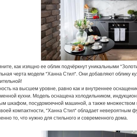
ляните, как изящно ее облик подчёркнут уникальными "Золот
льная черта модели "Ханна Стил". Они добавляют облику к
ительной!
ость на высшем уровне, равно как и внутреннее оснащение!
менной кухни. Модель оснащена холодильником, индукцион
ым шкафом, посудомоечной машиной, а также множеством п
своей компактности, "Ханна Стил" обладает невероятным 
менно то, что нужно для стильного и современного дома.