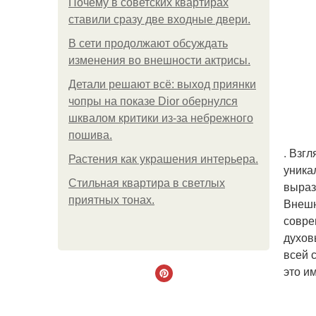
Почему в советских квартирах
ставили сразу две входные двери.
В сети продолжают обсуждать
изменения во внешности актрисы.
Детали решают всё: выход приянки
чопры на показе Dior обернулся
шквалом критики из-за небрежного
пошива.
. Взг
Растения как украшения интерьера.
уника
Стильная квартира в светлых
выраз
приятных тонах.
Внешн
совре
духов
всей 
это и