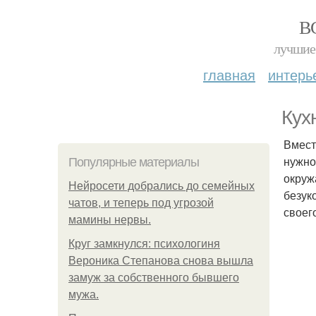
В
лучшие 
главная
интерь
Кух
Вмест
нужно
Популярные материалы
окруж
Нейросети добрались до семейных
безук
чатов, и теперь под угрозой
своег
мамины нервы.
Круг замкнулся: психологиня
Вероника Степанова снова вышла
замуж за собственного бывшего
мужа.