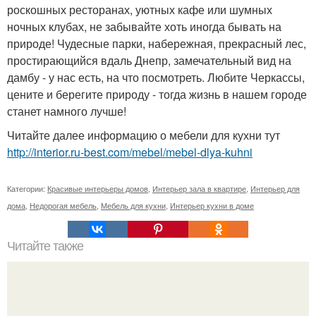
роскошных ресторанах, уютных кафе или шумных
ночных клубах, не забывайте хоть иногда бывать на
природе! Чудесные парки, набережная, прекрасный лес,
простирающийся вдаль Днепр, замечательный вид на
дамбу - у нас есть, на что посмотреть. Любите Черкассы,
цените и берегите природу - тогда жизнь в нашем городе
станет намного лучше!
Читайте далее информацию о мебели для кухни тут
http://interior.ru-best.com/mebel/mebel-dlya-kuhni
Категории:
Красивые интерьеры домов
,
Интерьер зала в квартире
,
Интерьер для
дома
,
Недорогая мебель
,
Мебель для кухни
,
Интерьер кухни в доме
Читайте также