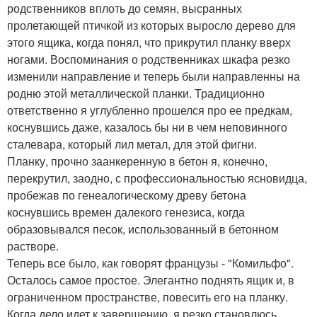
родственников вплоть до семян, высранных
пролетающей птичкой из которых выросло дерево для
этого ящика, когда понял, что прикрутил планку вверх
ногами. Воспоминания о родственниках шкафа резко
изменили направление и теперь были направленны на
родню этой металлической планки. Традиционно
ответственно я углубленно прошелся про ее предкам,
коснувшись даже, казалось бы ни в чем неповинного
сталевара, который лил метал, для этой фигни.
Планку, прочно заанкеренную в бетон я, конечно,
перекрутил, заодно, с профессиональностью ясновидца,
пробежав по генеалогическому древу бетона
коснувшись времен далекого генезиса, когда
образовывался песок, использованный в бетонном
растворе.
Теперь все было, как говорят французы - "Комильфо".
Осталось самое простое. Элегантно поднять ящик и, в
ограниченном пространстве, повесить его на планку.
Когда дело идет к завершению, я резко становлюсь