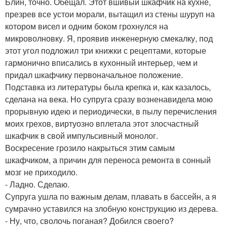
Блин, точно. Обещал. Этот вшивый шкафчик на кухне,
презрев все устои морали, вытащил из стены шуруп на
котором висел и одним боком грохнулся на
микроволновку. Я, проявив инженерную смекалку, под
этот угол подложил три книжки с рецептами, которые
гармонично вписались в кухонный интерьер, чем и
придал шкафчику первоначальное положение.
Подставка из литературы была крепка и, как казалось,
сделана на века. Но супруга сразу возненавидела мою
прорывную идею и периодически, в пылу перечисления
моих грехов, виртуозно вплетала этот злосчастный
шкафчик в свой импульсивный монолог.
Воскресение грозило накрыться этим самым
шкафчиком, а причин для переноса ремонта в сонный
мозг не приходило.
- Ладно. Сделаю.
Супруга ушла по важным делам, плавать в бассейн, а я
сумрачно уставился на злобную конструкцию из дерева.
- Ну, что, сволочь поганая? Добился своего?