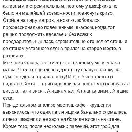
активным и стремительным, поэтому у шкафчика не
было ни малейшей возможности повиснуть криво.
Отойдя на пару метров, я вовсю любовался
профессионально повешенным шкафом, когда тот
решил продолжить веселье и без всяких
предварительных ласк, стремительно отошел от стены и
со стоном уставшего слона прилег на старое место, в
раковину.
Мне показалось, что вместе со шкафом у меня упала
матка. Я же специально дергал эту сраную планку, как
сумасшедшая горилла ветку! И все было крепко и
надежно. Хотя … приглядевшись я понял, что планка как
висела, так и висит. А ящик упал. А планка висит. А ящик
сука.
При детальном анализе места шкафо - крушения
выяснилось, что одна петля ящика банально сломалась,
отчего шкафчик и не захотел больше висеть на стене.
Кроме того, после нескольких падений, этот гроб для