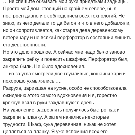
… не спешите обзывать мои руки придатками задницы.
Просто мой дом, стоящий на крайнем севере, был
построен давно и с соблюдением всех технологий. Не
знаю, из чего делали тогда бетон и что в него добавляли,
но он сопротивляется, как старая дева деревенскому
ветеринару и не всякий перфоратор в состоянии лишить
его девственности.
Но это дело прошлое. А сейчас мне надо было заново
закрепить рейку и повесить шкафчик. Перфоратор был,
анкера были. Не было вдохновения.
… из-за угла смотрели две глумливые, кошачьи хари и
нехорошо ухмылялись ….
Разруха, царившая на кухне, особо не способствовала
ожиданию этого самого вдохновения и я, горестно
крякнув взял в руки заждавшуюся дрель.
На удивление, засверлить получилось быстро, как и
закрепить планку. А затем начались некоторые
трудности. Шкаф, сука деревянная, никак не хотел
цепляться за планку. Я уже вспомнил всех его