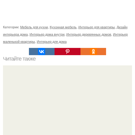
Категории:
Мебель для кухни
,
Кухонная мебель
,
Интерьер для квартиры
,
Дизайн
интерьера дома
,
Интерьер дома внутри
,
Интерьер деревянных домов
,
Интерьер
маленькой квартиры
,
Интерьер для дома
Читайте также
Необычные способы стирки - эффективные и
экологичные!