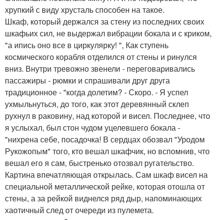
хрупкий с виду хрусталь способен на такое.
Шкаф, который держался за стену из последних своих
шкафьих сил, не выдержал вибрации бокала и с криком,
"а ипись оно все в циркулярку! ", Как ступень
космического корабля отделился от стены и ринулся
вниз. Внутри тревожно звенели - переговаривались
пассажиры - рюмки и спрашивали друг друга
традиционное - "когда долетим? - Скоро. - Я успел
ухмыльнуться, до того, как этот деревянный склеп
рухнул в раковину, над которой и висел. Последнее, что
я услыхал, был стон чудом уцелевшего бокала -
"нихрена себе, посадочка! В сердцах обозвал "Уродом
Рукожопым" того, кто вешал шкафчик, но вспомнив, что
вешал его я сам, быстренько отозвал ругательство.
Картина впечатляющая открылась. Сам шкаф висел на
специальной металлической рейке, которая отошла от
стены, а за рейкой виднелся ряд дыр, напоминающих
хаотичный след от очереди из пулемета.