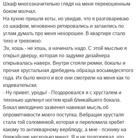
Шкаф многозначительно глядя на меня перекошенным
боком молчал.
На кухню пришли коты, но увидав, что я разговариваю
со шкафом, мгновенно ретировались и затаились по
углам думать про меня нехорошее. В квартире стало
тихо и тревожно.
Эх, хошь - не хошь, а начинать надо. С этой мыслью я
открыл дверцу, которая по задумке дизайнера
открывалась наверх. Внутри стояли рюмки, бокалы и
прочая хрустальная дребедень образца восьмидесятого
года. Их было много и все они смотрели на меня как то
издевательски.
- Ну привет, уроды! - Поздоровался я с хрусталем и
тихонько щелкнул ногтем край ближайшего бокала.
Бокал мелодично зазвенел навевая мысль об
опрометчивости моего поступка. Вибрация хрусталя
стала той соломинкой, которая и переломила хребет
какому то антикварному верблюду, а мне - психику на
ближайшие несколько минут. Я и не подозревал, что