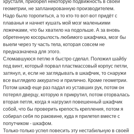
хрусталя, приобрел некоторую подвижность в своей
геометрии, не запланированную производителем.
Надо было торопиться, а то кто-то вот-вот придёт с
плаванья и начнет кушать мой мозг маленькими
ложечками, что бы хватило на подольше. А за вновь
обретенную косорылость любимого шкафчика, мозг бы
выели через ту часть тела, которая совсем не
предназначена для этого.
Сломавшуюся петлю я быстро сделал. Положил шайбу
под винт, который порвал пластмассовый корпус петли,
затянул, и, если не заглядывать в шкафчик, то снаружи
все выглядело аккуратно и прилично. Кроме геометрии.
Потом шкаф еще раз падал из уставших рук, потом он
потерял дверцу, которую я прикрутил, потом оторвалась
вторая петля, когда я нагрузил повешенный шкафчик
собой, что бы проверить крепость крепления, потом я
собирал себя по раковине, куда я прилетел вместе с
попутчиком - шкафом.
Только-только успел повесить эту нестабильную в своей