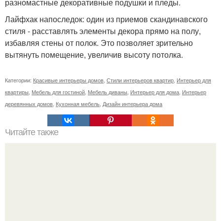
разномастные декоративные подушки и пледы.
Лайфхак напоследок: один из приемов скандинавского
стиля - расставлять элементы декора прямо на полу,
избавляя стены от полок. Это позволяет зрительно
вытянуть помещение, увеличив высоту потолка.
Категории:
Красивые интерьеры домов
,
Стили интерьеров квартир
,
Интерьер для
квартиры
,
Мебель для гостиной
,
Мебель диваны
,
Интерьер для дома
,
Интерьер
деревянных домов
,
Кухонная мебель
,
Дизайн интерьера дома
Читайте также