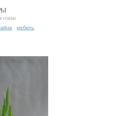
РЫ
е статьи
зайна
мебель