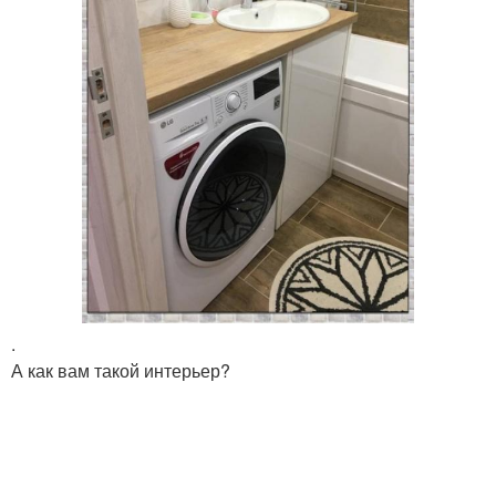
.
А как вам такой интерьер?