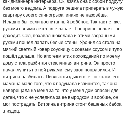
как дизайнера интерьера. Ок, взяла она с собой подругу
без моего ведома. А подруга решила припереть в чужую
квартиру своего спиногрыза, иначе не назовёшь.
И ладно бы, если воспитанный ребёнок. Так так нет же.
руками своими лезет, все лапает. Говоришь нельзя - не
доходит. Сел, похавал шоколада и этими засраными
руками пошёл лапать белые стены. Уронил со стола на
мягкий светлый ковер соусницу с соевым соусом и тупо
пошёл дальше. Но апогеем этих похождений по моему
дому стала разбитая стеклянная витрина. Он просто
начал лупить по ней руками, ему звон понравился. И
витрина разбилась. Пиздык пиздык и все. .осколки. его
мамаша мало того, что к подумала извинится, так она
наверещала на меня за то, что у меня дом опасен для
детей, что с не уследила за ее выродком и вообще, он
мог пострадать. Витрина витрина стоит бешеных бабок.
.пиздец.