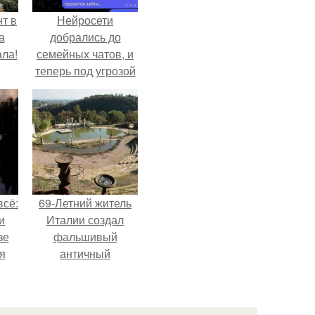
т в
Нейросети
а
добрались до
ла!
семейных чатов, и
теперь под угрозой
мамины нервы.
всё:
69-Летний житель
и
Италии создал
зе
фальшивый
я
античный
ки
амфитеатр и
го
долгое время
успешно выдавал