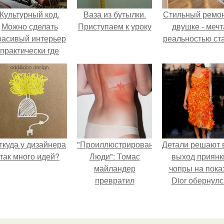
Культурный код.
Ваза из бутылки.
Стильный ремон
Можно сделать
Приступаем к уроку
двушке - мечт
расивый интерьер
реальностью ста
практически где
угодно.
ткуда у дизайнера
"Проиллюстрированные
Детали решают 
так много идей?
Люди": Томас
выход приянк
майландер
чопры на пока
превратил
Dior обернулс
солнечные ожоги в
шквалом крити
арт - объект.
из-за небрежно
пошива.