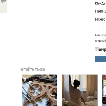
⇦
кажды
Напиш
Nberd
Категори
гостиной
Понр
Читайте также