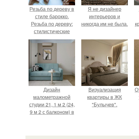
Резьба по дереву в
Я не дизайнер
стиле барокко.
интерьеров и
Резьба по дереву:
никогда им не была.
к
стилистические
направления и
характерные узоры.
Дизайн
Визуализация
О
малометражной
квартиры в ЖК
студии 21, 1 м 2 (24,
"Булычев".
9 м 2 с балконом) в
Краснодаре.