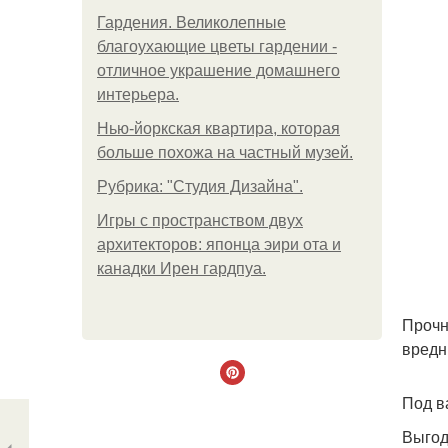
Гардения. Великолепные
благоухающие цветы гардении -
отличное украшение домашнего
интерьера.
Нью-йоркская квартира, которая
больше похожа на частный музей.
Рубрика: "Студия Дизайна".
Игры с пространством двух
архитекторов: японца эири ота и
канадки Ирен гардпуа.
Прочн
вредн
Под в
Выгод