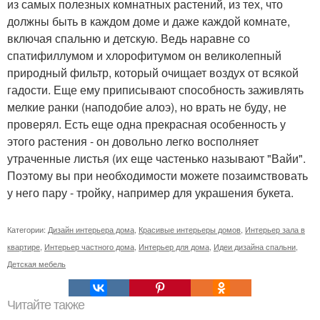
из самых полезных комнатных растений, из тех, что
должны быть в каждом доме и даже каждой комнате,
включая спальню и детскую. Ведь наравне со
спатифиллумом и хлорофитумом он великолепный
природный фильтр, который очищает воздух от всякой
гадости. Еще ему приписывают способность заживлять
мелкие ранки (наподобие алоэ), но врать не буду, не
проверял. Есть еще одна прекрасная особенность у
этого растения - он довольно легко восполняет
утраченные листья (их еще частенько называют "Вайи".
Поэтому вы при необходимости можете позаимствовать
у него пару - тройку, например для украшения букета.
Категории:
Дизайн интерьера дома
,
Красивые интерьеры домов
,
Интерьер зала в
квартире
,
Интерьер частного дома
,
Интерьер для дома
,
Идеи дизайна спальни
,
Детская мебель
Читайте также