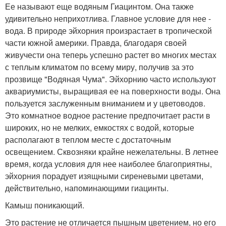
Ее называют еще водяным Гиацинтом. Она также
удивительно неприхотлива. Главное условие для нее -
вода. В природе эйхорния произрастает в тропической
части южной америки. Правда, благодаря своей
живучести она теперь успешно растет во многих местах
с теплым климатом по всему миру, получив за это
прозвище "Водяная Чума". Эйхорнию часто используют
аквариумисты, выращивая ее на поверхности воды. Она
пользуется заслуженным вниманием и у цветоводов.
Это комнатное водное растение предпочитает расти в
широких, но не мелких, емкостях с водой, которые
располагают в теплом месте с достаточным
освещением. Сквозняки крайне нежелательны. В летнее
время, когда условия для нее наиболее благоприятны,
эйхорния порадует изящными сиреневыми цветами,
действительно, напоминающими гиацинты.
Камыш поникающий.
Это растение не отличается пышным цветением, но его