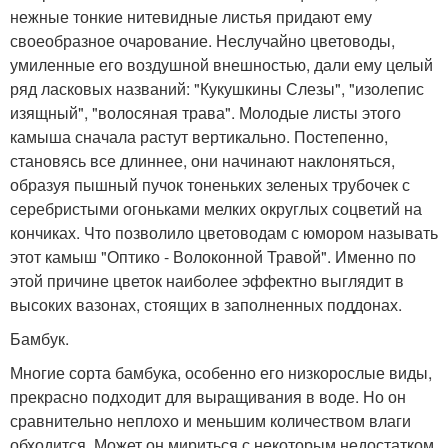
нежные тонкие нитевидные листья придают ему
своеобразное очарование. Неслучайно цветоводы,
умиленные его воздушной внешностью, дали ему целый
ряд ласковых названий: "Кукушкины Слезы", "изолепис
изящный", "волосяная трава". Молодые листы этого
камыша сначала растут вертикально. Постепенно,
становясь все длиннее, они начинают наклоняться,
образуя пышный пучок тоненьких зеленых трубочек с
серебристыми огоньками мелких округлых соцветий на
кончиках. Что позволило цветоводам с юмором называть
этот камыш "Оптико - Волоконной Травой". Именно по
этой причине цветок наиболее эффектно выглядит в
высоких вазонах, стоящих в заполненных поддонах.
Бамбук.
Многие сорта бамбука, особенно его низкорослые виды,
прекрасно подходит для выращивания в воде. Но он
сравнительно неплохо и меньшим количеством влаги
обходится. Может он мириться с некоторым недостатком