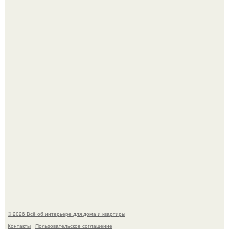
Это жилой комплекс в Париже, в пригороде нуази - ле -
гран.
Опишите интерьер кухни в 2-3 словах.
© 2026 Всё об интерьере для дома и квартиры
Контакты
Пользовательское соглашение