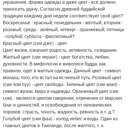
украшения, форма одежды и даже цвет - все должно
приносить удачу. Согласно древней буддийской
традиции каждому дню недели соответствует свой цвет?
Воскресенье - красный; понедельник - жёлтый; вторник -
розовый; среда - зелёный; четверг - оранжевый; пятница
- голубой; суббота - фиолетовый?
Красный цвет (сии дэнг) - цвет.
Цвет жизни, означает радость, активность, созидание.
Желтый цвет (сии леуанг) - цвет богатства, любви,
духовности. В мифологии и живописи будда, как
правило, одет в желтые одежды. Данный цвет - символ
монаха, того, кто встал на истинный путь. Розовый цвет
(сии чом пуу) - цвет свободы. Зеленый цвет (сии киао) -
символ жизни, мира и надежды. Оранжевый цвет (сии
сом) - является цветом смирения, отречения от мирских
благ и ценностей, и освобождения от человеческих
пороков: страсть, похоть, жадность, ревность и т. д.?
Голубой цвет (сии фаа) - холод небес и воды. Один из
главных цветов в Таиланде, после желтого, т. к.