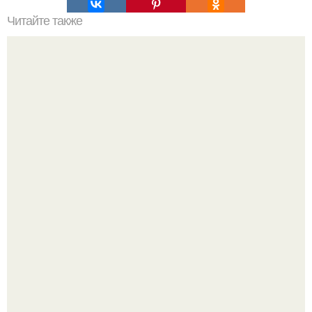
Читайте также
10 предметов, которые сделают вашу спальню в десять
раз уютнее.
Откуда у дизайнера так много идей?