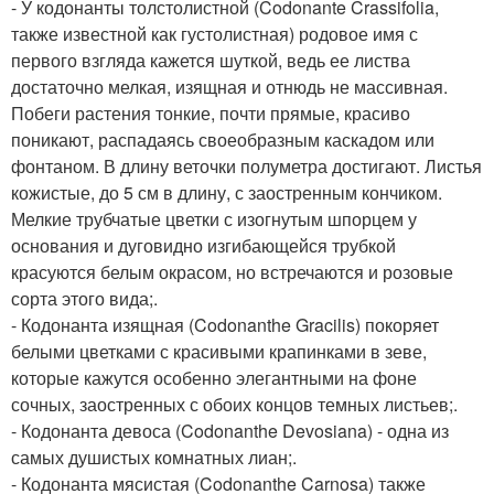
- У кодонанты толстолистной (Codonante Crassifolia,
также известной как густолистная) родовое имя с
первого взгляда кажется шуткой, ведь ее листва
достаточно мелкая, изящная и отнюдь не массивная.
Побеги растения тонкие, почти прямые, красиво
поникают, распадаясь своеобразным каскадом или
фонтаном. В длину веточки полуметра достигают. Листья
кожистые, до 5 см в длину, с заостренным кончиком.
Мелкие трубчатые цветки с изогнутым шпорцем у
основания и дуговидно изгибающейся трубкой
красуются белым окрасом, но встречаются и розовые
сорта этого вида;.
- Кодонанта изящная (Codonanthe Gracilis) покоряет
белыми цветками с красивыми крапинками в зеве,
которые кажутся особенно элегантными на фоне
сочных, заостренных с обоих концов темных листьев;.
- Кодонанта девоса (Codonanthe Devosiana) - одна из
самых душистых комнатных лиан;.
- Кодонанта мясистая (Codonanthe Carnosa) также