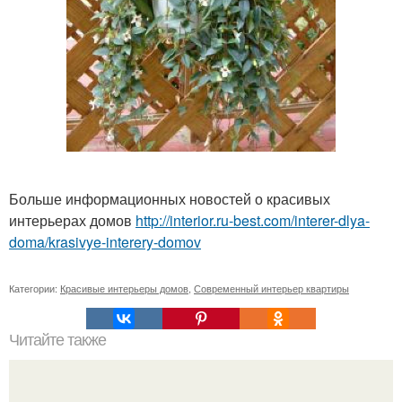
Больше информационных новостей о красивых
интерьерах домов
http://interior.ru-best.com/interer-dlya-
doma/krasivye-interery-domov
Категории:
Красивые интерьеры домов
,
Современный интерьер квартиры
Читайте также