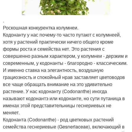
.
Роскошная конкурентка колумнеи.
Кодонанту у нас почему-то часто путают с колумнеей,
хотя у растений практически ничего общего кроме
формы роста и семейства нет. Это растения с
совершенно разным характером, у колумнеи - дерзким и
современным, у кодонанты - благородно - классическим.
И именно ставка на элегантность, воздушную
грациозность и спокойный нрав заставляет цветоводов
все чаще обращать внимание на это удивительно
растение. У нас кодонанту (Codonanthe) иногда
называют кодонантэ или кодонанте, но сути путаница в
именах этой представительницы геснериевых не
меняет.
Кодонанта (Codonanthe) - род цветковых растений
семейства геснериевые (Gesneriaceae), включающий в