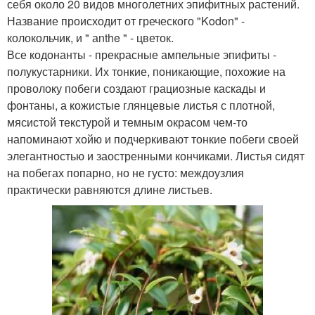
себя около 20 видов многолетних эпифитных растений.
Название происходит от греческого "Kodon" -
колокольчик, и " аnthe " - цветок.
Все кодонанты - прекрасные ампельные эпифиты -
полукустарники. Их тонкие, поникающие, похожие на
проволоку побеги создают грациозные каскады и
фонтаны, а кожистые глянцевые листья с плотной,
мясистой текстурой и темным окрасом чем-то
напоминают хойю и подчеркивают тонкие побеги своей
элегантностью и заостренными кончиками. Листья сидят
на побегах попарно, но не густо: междоузлия
практически равняются длине листьев.