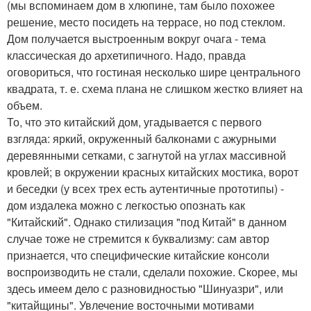
(мы вспоминаем дом в хлюпине, там было похожее
решение, место посидеть на террасе, но под стеклом.
Дом получается выстроенным вокруг очага - тема
классическая до архетипичного. Надо, правда
оговориться, что гостиная несколько шире центрального
квадрата, т. е. схема плана не слишком жестко влияет на
объем.
То, что это китайский дом, угадывается с первого
взгляда: яркий, окруженный балконами с ажурными
деревянными сетками, с загнутой на углах массивной
кровлей; в окружении красных китайских мостика, ворот
и беседки (у всех трех есть аутентичные прототипы) -
дом издалека можно с легкостью опознать как
"Китайский". Однако стилизация "под Китай" в данном
случае тоже не стремится к буквализму: сам автор
признается, что специфические китайские консоли
воспроизводить не стали, сделали похожие. Скорее, мы
здесь имеем дело с разновидностью "Шинуазри", или
"китайщины". Увлечение восточными мотивами