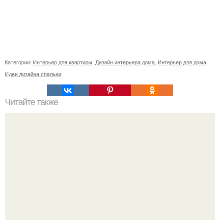
Категории:
Интерьер для квартиры
,
Дизайн интерьера дома
,
Интерьер для дома
,
Идеи дизайна спальни
Читайте также
Резьба по дереву в стиле барокко. Резьба по дереву:
стилистические направления и характерные узоры.