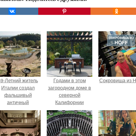
69-Летний житель
Годами в этом
Сокровища из Ho
Италии создал
загородном доме в
фальшивый
северной
античный
Калифорнии
амфитеатр и
происходили
долгое время
ремонты, что-то в
успешно выдавал
нем достраивали,
его за настоящее
но никак не могли