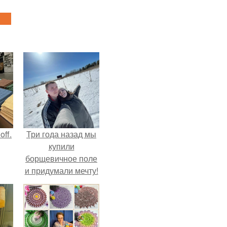
ff.
Три года назад мы
купили
борщевичное поле
и придумали мечту!