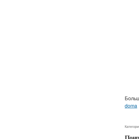
Больш
doma
Категори
Понр