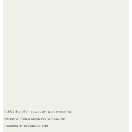
Среди сосен. Этот дом словно вырос среди деревьев, и
жизнь здесь течет в собственном ритме - спокойно, без
спешки и лишнего шума.
Привет всем дизайнерам интерьеров и не только!
© 2026 Всё об интерьере для дома и квартиры
Контакты
Пользовательское соглашение
Политика конфидециальности