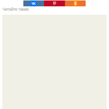
Читайте также
Как выбрать планировку дома. Секреты и правила
планировки дома.
В июле 1959 года в Москве, в парке "Сокольники",